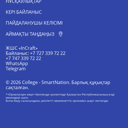
НҰСҚАУЛЫҚТАР
КЕРІ БАЙЛАНЫС
ПАЙДАЛАНУШЫ КЕЛІСІМІ
АЙМАҚТЫ ТАҢДАҢЫЗ
ЖШС «InCraft»
Байланыс: +7 727 339 72 22
+7 747 339 72 22
WhatsApp
Telegram
© 2026 College - SmartNation. Барлық құқықтар
сақталған.
*«Орналасқан жері» бөлімінде қолжетімді Қазақстан Республикасының елді
мекендері үшін.
Білім беру саласындағы уәкілетті мемлекеттік органмен шарт негізінде.