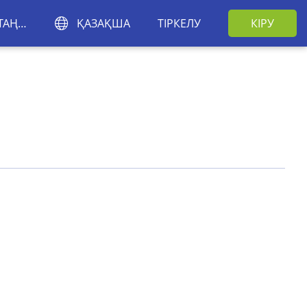
АЙМАҚТЫ ТАҢДАҢЫЗ
ҚАЗАҚША
ТІРКЕЛУ
КІРУ