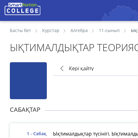
Басты бет
Курстар
Алгебра
11-сынып
Ық
ЫҚТИМАЛДЫҚТАР ТЕОРИЯ
Кері қайту
САБАҚТАР
Ықтималдықтар түсінігі. Ықтимал
1 - Сабақ