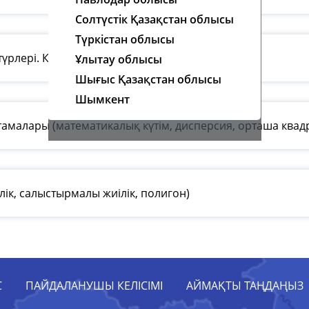
Солтүстік Қазақстан облысы
Түркістан облысы
түрлері. Кездейсоқ шаманың таралу заңдылығы
Ұлытау облысы
Шығыс Қазақстан облысы
Шымкент
малары (математикалық күтім, дисперсия, орташа квадр
ілік, салыстырмалы жиілік, полигон)
С
ПАЙДАЛАНУШЫ КЕЛІСІМІ
АЙМАҚТЫ ТАҢДАҢЫЗ