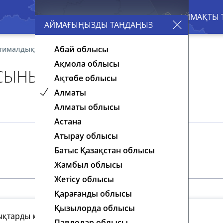
АЙМАҒЫҢЫЗДЫ ТАҢДАҢЫЗ
Абай облысы
тималдықтар теориясының элементтері
Ақмола облысы
СЫНЫҢ ЭЛЕМЕНТТЕРІ
Ақтөбе облысы
Алматы
Алматы облысы
Астана
Атырау облысы
Батыс Қазақстан облысы
Жамбыл облысы
Жетісу облысы
Қарағанды облысы
Қызылорда облысы
дықтарды қосу және көбейту теоремалары
Павлодар облысы